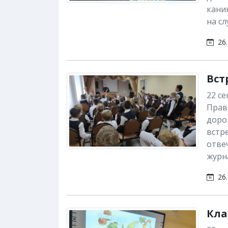
кани
на сл
26.
Вст
22 с
Прав
доро
встр
отве
журн
26.
Кла