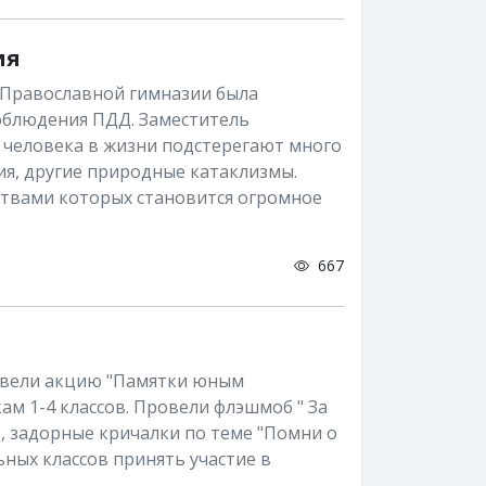
ия
 Православной гимназии была
соблюдения ПДД. Заместитель
то человека в жизни подстерегают много
ия, другие природные катаклизмы.
ртвами которых становится огромное
667
овели акцию "Памятки юным
ам 1-4 классов. Провели флэшмоб " За
, задорные кричалки по теме "Помни о
ных классов принять участие в