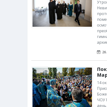
Утро
Неви
прот
поме
осмо
прео
гимн
архи
26.
Пок
Ма
14 о
Прис
Боже
ЧОУ 
день