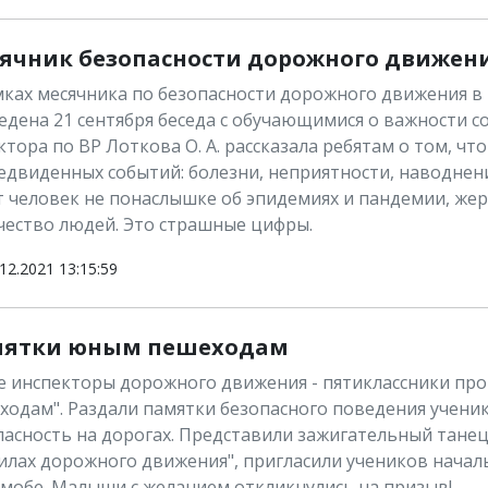
ячник безопасности дорожного движен
мках месячника по безопасности дорожного движения в
едена 21 сентября беседа с обучающимися о важности 
тора по ВР Лоткова О. А. рассказала ребятам о том, ч
едвиденных событий: болезни, неприятности, наводнен
т человек не понаслышке об эпидемиях и пандемии, же
чество людей. Это страшные цифры.
12.2021 13:15:59
ятки юным пешеходам
 инспекторы дорожного движения - пятиклассники пр
ходам". Раздали памятки безопасного поведения ученик
пасность на дорогах. Представили зажигательный танец
илах дорожного движения", пригласили учеников началь
мобе. Малыши с желанием откликнулись на призыв!