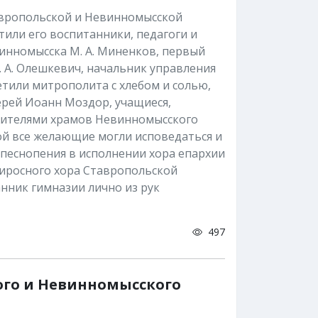
авропольской и Невинномысской
тили его воспитанники, педагоги и
инномысска М. А. Миненков, первый
 А. Олешкевич, начальник управления
ретили митрополита с хлебом и солью,
рей Иоанн Моздор, учащиеся,
ужителями храмов Невинномысского
ой все желающие могли исповедаться и
 песнопения в исполнении хора епархии
лиросного хора Ставропольской
нник гимназии лично из рук
497
ого и Невинномысского