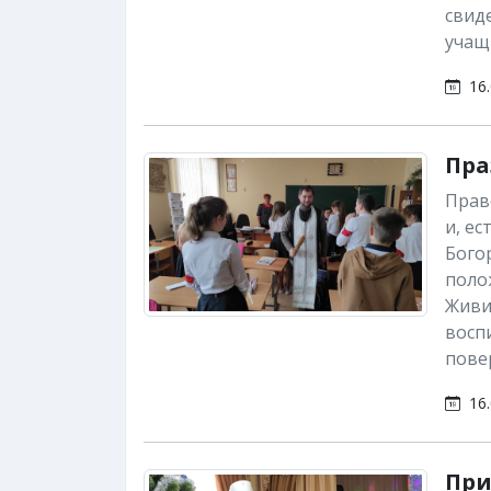
свиде
учащ
16.
Пра
Прав
и, е
Бого
поло
Живи
воспи
повер
16.
При