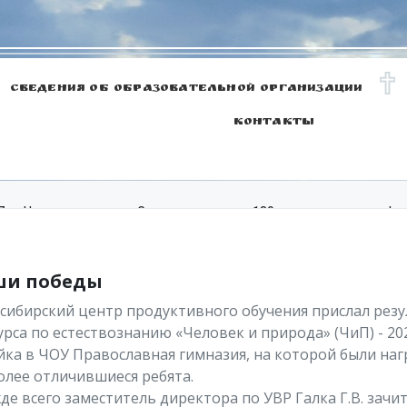
СВЕДЕНИЯ ОБ ОБРАЗОВАТЕЛЬНОЙ ОРГАНИЗАЦИИ
КОНТАКТЫ
, г. Невинномысск, ул. Социалистическая, 180
nev.pravoslav
и победы
сибирский центр продуктивного обучения прислал рез
рса по естествознанию «Человек и природа» (ЧиП) - 202
йка в ЧОУ Православная гимназия, на которой были на
олее отличившиеся ребята.
де всего заместитель директора по УВР Галка Г.В. зачи