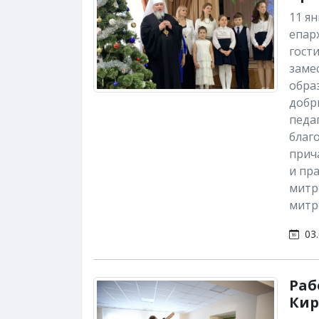
11 я
епар
гост
заме
образ
добр
педа
благ
прич
и пр
митр
митр
03.
Раб
Кир