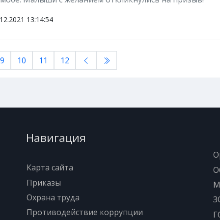
12.2021 13:14:54
9
10
11
12
Навигация
О
Карта сайта
О
Приказы
М
Охрана труда
З
Противодействие коррупции
Г