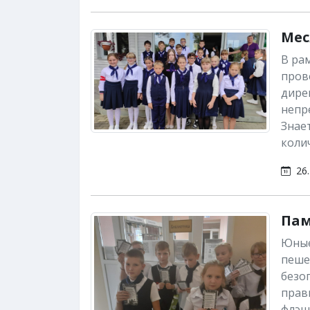
Мес
В ра
пров
дирек
непр
Знае
коли
26.
Пам
Юные
пеше
безо
прав
флэш