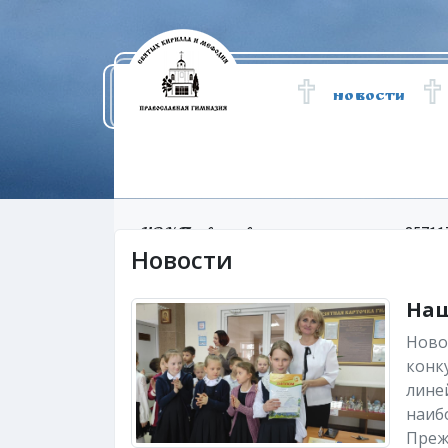
НОВОСТИ
ЧОУ Православная гимназия
357117
Новости
Наш
Ново
конку
лине
наиб
Преж