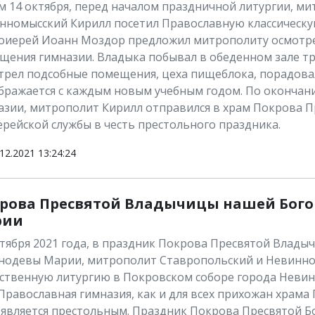
м 14 октября, перед началом праздничной литургии, м
нномысский Кирилл посетил Православную классическу
оиерей Иоанн Моздор предложил митрополиту осмотр
щения гимназии. Владыка побывал в обеденном зале тр
трел подсобные помещения, цеха пищеблока, порадовалс
бражается с каждым новым учебным годом. По окончани
азии, митрополит Кирилл отправился в храм Покрова 
ерейской службы в честь престольного праздника.
12.2021 13:24:24
рова Пресвятой Владычицы нашей Бого
рии
ктября 2021 года, в праздник Покрова Пресвятой Влад
нодевы Марии, митрополит Ставропольский и Невинно
ственную литургию в Покровском соборе города Невин
Православная гимназия, как и для всех прихожан храма
 является престольным. Праздник Покрова Пресвятой Б