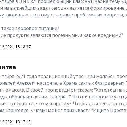
нтября в 3 и 5 кл. прошел общий классный час на тему «
й из важнейших задач сегодня является формирование 
му здоровью, поэтому основные проблемные вопросы, к
:
о такое здоровое питание?
акие продукты являются полезными, а какие вредными?
12.2021 13:18:37
итва
ентября 2921 года традиционный утренний молебен про
оиерей Алексей, настоятель Храма святых благоверных 
номысска. В своей проповеди он сказал: "Хотел бы напо
дь, обращаясь к нам, говорит:" Что ни попросите у отц
ить от Бога то, что мы просим? Чтобы ответить на это
м Евангелия. К чему нас Бог призывает? "Ищите Царств
12.2021 13:17:13