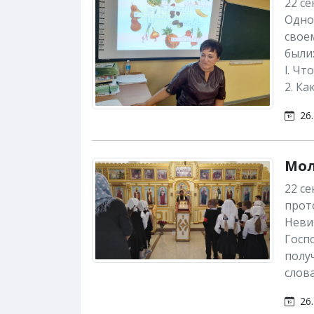
22 се
Одно
свое
были
l. Чт
2. К
26.
Мол
22 с
прот
Невин
Госпо
получ
слова
26.