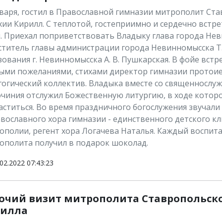
нваря, гостил в Православной гимназии митрополит Ст
хии Кирилл. С теплотой, гостеприимно и сердечно встре
и. Приехал поприветствовать Владыку глава города Нев
ститель главы администрации города Невинномысска Т.
ования г. Невинномысска А. В. Пушкарская. В фойе вст
ыми пожеланиями, стихами директор гимназии протоие
гогический коллектив. Владыка вместе со священносл
очиния отслужил Божественную литургию, в ходе котор
аститься. Во время праздничного богослужения звучали
авославного хора гимназии - единственного детского к
ополии, регент хора Логачева Наталья. Каждый воспита
ополита получил в подарок шоколад.
02.2022 07:43:23
очий визит митрополита Ставропольск
илла