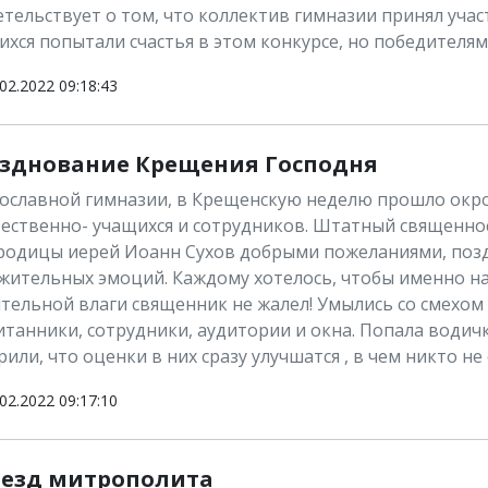
тельствует о том, что коллектив гимназии принял участ
ихся попытали счастья в этом конкурсе, но победителя
02.2022 09:18:43
зднование Крещения Господня
ославной гимназии, в Крещенскую неделю прошло окро
стественно- учащихся и сотрудников. Штатный священн
родицы иерей Иоанн Сухов добрыми пожеланиями, поз
жительных эмоций. Каждому хотелось, чтобы именно на
тельной влаги священник не жалел! Умылись со смехом и
танники, сотрудники, аудитории и окна. Попала водичка
или, что оценки в них сразу улучшатся , в чем никто не
02.2022 09:17:10
езд митрополита