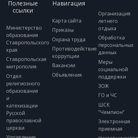
Полезные
Навигация
ссылки
Организация
Карта сайта
летнего
Министерство
отдыха
Приказы
образования
Обработка
Охрана труда
Ставропольского
персональных
Противодействие
края
данных
коррупции
Ставропольская
Меры
Вакансии
митрополия
социальной
Объявления
Отдел
поддержки
религиозного
ЗОЖ
образования
ГО и ЧС
и
ШСК
катехизации
"Чемпион"
Русской
православной
Электронная
церкви
приемная
Управление